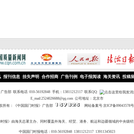
讯
报刊信息
挂失声明
合作招商
广告刊例
电子报阅读
海关资讯
投稿
|
|
|
|
|
|
|
 联系电话: 010-56192848 手机：13811212117 联系QQ:
E_mail:2524026688@qq.com 公司地址：北京市
权所有：《中国国门时报》广告部
网站备案号:京ICP备09043578号
门时报》由海关总署主办、同时覆盖外海关、经贸、港务、航运和边疆领域的中央级经
中国国门时报电话：010-56192848 13811212117 13911345023