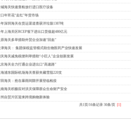
金城海关快速查检放行进口医疗设备
进口年宵花“走红”年货市场
去年深圳海关在货运渠道查获洋垃圾1387吨
去年上海关区RCEP项下进出口货值超480亿元
太原海关多举措助外贸企业加速“回血”
天津海关： 集团保税监管模式助生物医药产业快速发展
韶关海关减免税便利举措助“小巨人”企业创新发展
北京海关全力打通企业进出口“高速路”
上海浦东国际机场海关查获夹藏雪茄220支
莆田海关：抢在暴雨间隙开展登临检疫
龙南海关积极应对洪灾保障群众生命财产安全
苏州自贸片区迎来跨境购物新体验
共1页/16条记录 30条/页
[1]