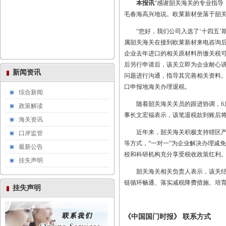
本报讯
“感谢韶关海关的专业指导
毛春海高兴地说。欧莱新材坐落于韶关
“您好，我们公司入选了‘十四五
属韶关海关在接到欧莱新材来电咨询
企业去年进口的相关原材料所缴关税
后另行申请后，该关立即为企业耐心
新闻资讯
问题进行沟通，指导其完善相关资料。
口申报地海关办理退税。
综合新闻
随着韶关海关关员的跟进协调，6
政策解读
事长文宏福表示，该笔退税款到账后
海关资讯
近年来，韶关海关积极支持辖区产
口岸监管
等方式，“一对一”为企业解决办理减
最新公告
校和科研机构充分享受税收政策红利
挂失声明
韶关海关相关负责人表示，该关结
链循环畅通、落实减税降费措施、培
挂失声明
《中国国门时报》 联系方式