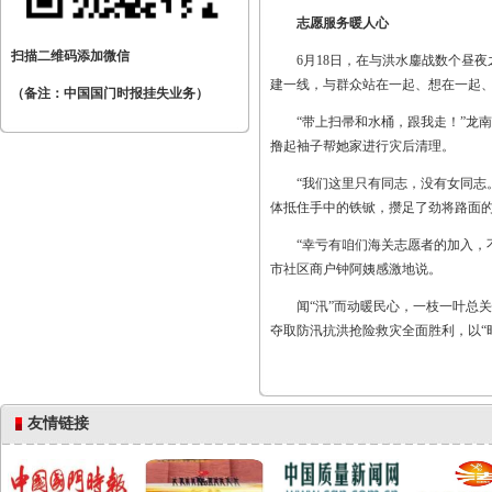
志愿服务暖人心
扫描二维码添加微信
6月18日，在与洪水鏖战数个昼
建一线，与群众站在一起、想在一起
（备注：中国国门时报挂失业务）
“带上扫帚和水桶，跟我走！”龙
撸起袖子帮她家进行灾后清理。
“我们这里只有同志，没有女同志
体抵住手中的铁锨，攒足了劲将路面
“幸亏有咱们海关志愿者的加入，
市社区商户钟阿姨感激地说。
闻“汛”而动暖民心，一枝一叶总
夺取防汛抗洪抢险救灾全面胜利，以“
友情链接