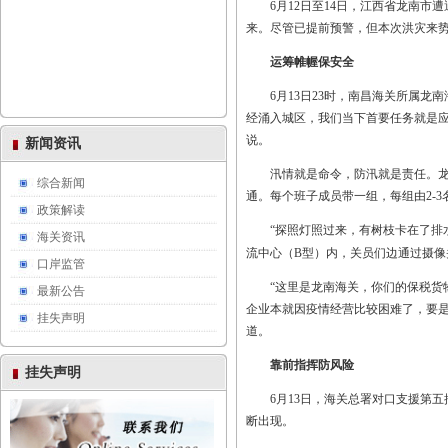
6月12日至14日，江西省龙南
来。尽管已提前预警，但本次洪灾来
运筹帷幄保安全
6月13日23时，南昌海关所属
经涌入城区，我们当下首要任务就是
说。
新闻资讯
汛情就是命令，防汛就是责任。
综合新闻
通。每个班子成员带一组，每组由2-3
政策解读
“探照灯照过来，有树枝卡在了排
海关资讯
流中心（B型）内，关员们边通过摄像
口岸监管
“这里是龙南海关，你们的保税货
最新公告
企业本就因疫情经营比较困难了，要
挂失声明
道。
靠前指挥防风险
挂失声明
6月13日，海关总署对口支援第
断出现。