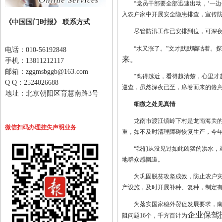
“党员干部要全部迅速出动，‘一
入农户家中开展安全隐患排查，宣传
《中国国门时报》 联系方式
尽管防汛工作已安排到位，可深
“水又涨了。”文才默默嘀咕着。
电话：010-56192848
来。
手机：13811212117
邮箱：zggmsbggb@163.com
“离得越近，看得越清楚，心里才
Q Q：2524026688
巡查，虽然深夜已至，席卷而来的倦
地址：北京朝阳区育慧南路3号
细微之处见真情
龙南市渡江镇岭下村是龙南海关
微信扫码办理挂失声明业务
重，如不及时清理障碍恢复生产，今
“我们从没见过如此凶猛的洪水，
地群众感慨道。
为巩固脱贫攻坚成效，防止农户
产设施，及时开展补种、复种，制定
为落实国家稳外贸促发展要求，南
企业保驾
阻问题16个，千方百计为